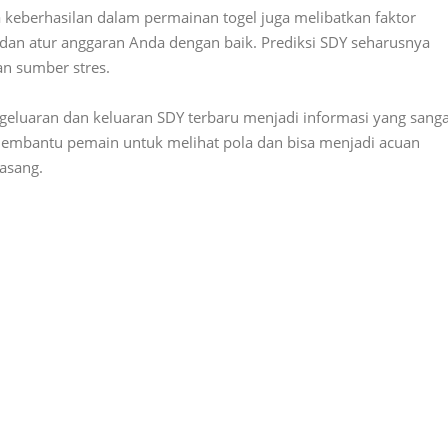
keberhasilan dalam permainan togel juga melibatkan faktor
dan atur anggaran Anda dengan baik. Prediksi SDY seharusnya
n sumber stres.
ngeluaran dan keluaran SDY terbaru menjadi informasi yang sanga
 membantu pemain untuk melihat pola dan bisa menjadi acuan
asang.