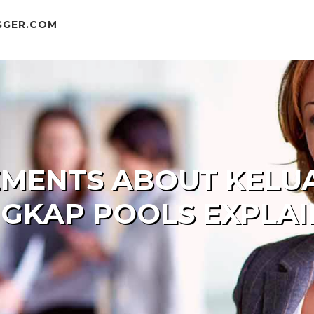
GGER.COM
TEMENTS ABOUT KELU
GKAP POOLS EXPLA