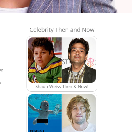
Celebrity Then and Now
og
m
Shaun Weiss Then & Now!