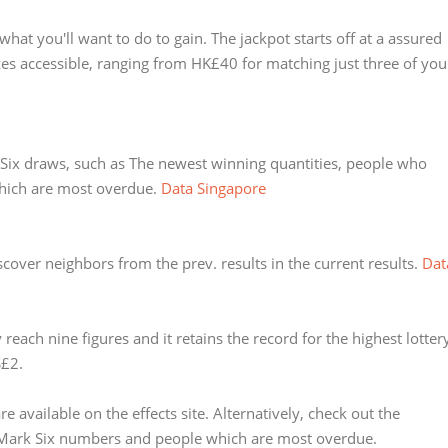
hat you'll want to do to gain. The jackpot starts off at a assured
es accessible, ranging from HK£40 for matching just three of you
k Six draws, such as The newest winning quantities, people who
hich are most overdue.
Data Singapore
scover neighbors from the prev. results in the current results.
Dat
 reach nine figures and it retains the record for the highest lotter
S£2.
re available on the effects site. Alternatively, check out the
l Mark Six numbers and people which are most overdue.