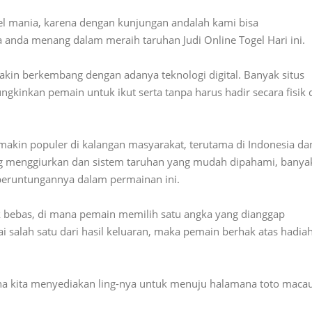
l mania, karena dengan kunjungan andalah kami bisa
anda menang dalam meraih taruhan Judi Online Togel Hari ini.
akin berkembang dengan adanya teknologi digital. Banyak situs
kinkan pemain untuk ikut serta tanpa harus hadir secara fisik 
akin populer di kalangan masyarakat, terutama di Indonesia da
ng menggiurkan dan sistem taruhan yang mudah dipahami, banya
runtungannya dalam permainan ini.
lok bebas, di mana pemain memilih satu angka yang dianggap
gai salah satu dari hasil keluaran, maka pemain berhak atas hadia
ena kita menyediakan ling-nya untuk menuju halamana toto maca