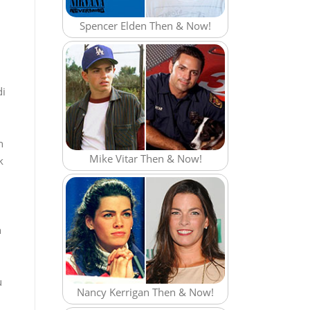
Spencer Elden Then & Now!
di
n
Mike Vitar Then & Now!
k
h
u
Nancy Kerrigan Then & Now!